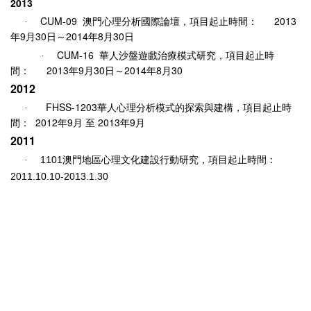
2013
CUM-09
2013
·
澳門心理分析國際論壇
，
項目起止時間：
9
30
2014
8
30
年
月
日～
年
月
日
CUM-16
·
華人沙盤遊戲治療模式研究
，
項目起止時
2013
9
30
2014
8
30
間：
年
月
日～
年
月
2012
FHSS-1203
·
華人心理分析模式的探索與建構
，
項目起止時
2012
9
2013
9
間：
年
月
至
年
月
2011
1101
·
澳門地區心理文化建設行動研究，項目起止時間：
2011.10.10-2013.1.30