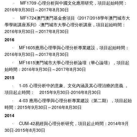
MF1709
·
心理分析與中國文化應用研究，項目起始時間：
2016
9
30
2017
8
30
年
月
日
～
年
月
日
MF1724
2017/2018
·
澳門澳門基金會項目《
學年澳門城市大
-
學學術講座系列》
澳門城市大學心理分析講座
，項目起始時間：
2016
9
30
2017
8
30
年
月
日
～
年
月
日
2016
MF1605
·
應用心理學與心理分析專業建設
，項目起始時間：
2016
9
30
2017
8
30
年
月
日
～
年
月
日
MF1615
·
澳門城市大學心理分析論壇（華心論壇）
，項目起
2016
9
30
2017
8
30
始時間：
年
月
日
～
年
月
日
2015
1-05
·
心理分析中的意象、文化內涵及其心理治療的意義
，
2015
9
30
-2016
8
30
項目起止時間：
年
月
日
年
月
日
4-03
·
應用心理學與心理分析專業建設（第二期），項目起始
2015
9
30
2016
8
30
時間：
年
月
日
～
年
月
日
2014
CUM-42
2014
9
·
易經與心理分析研究
，
項目起止時間：
年
月
30
-2015
8
30
日
年
月
日