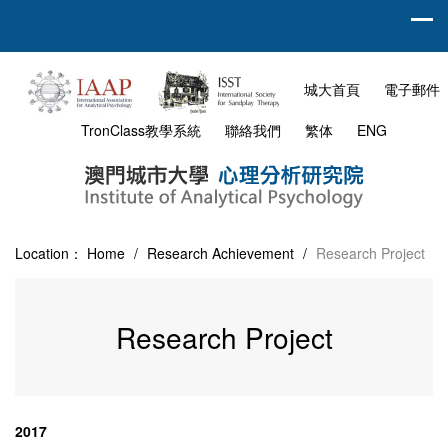
城大首頁
電子郵件
TronClass教學系統
聯絡我們
繁体
ENG
Location：
Home
/
Research Achievement
/
Research Project
Research Project
2017