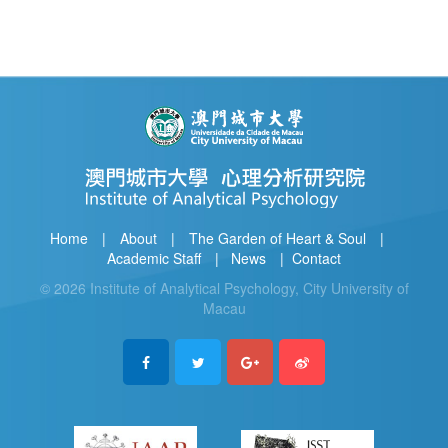
Home
|
About
|
The Garden of Heart & Soul
|
Academic Staff
|​
News
|​
Contact
© 2026 Institute of Analytical Psychology, City University of
Macau